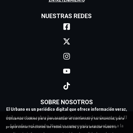
NUESTRAS REDES
SOBRE NOSOTROS
El Urbano es un periódico digital que ofrece información veraz,
ágil y oportuna sobre los acontecimientos más relevantes de El
Utilizamos cookies para personalizar el contenido y los anuncios, para
Salvador y el mundo. Nuestro compromiso es mantener a la
proporcionar funciones de redes sociales y para analizar nuestro