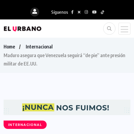
Síguenos
Home
Internacional
Maduro asegura que Venezuela seguirá “de pie” ante presión
militar de EE.UU.
INTERNACIONAL