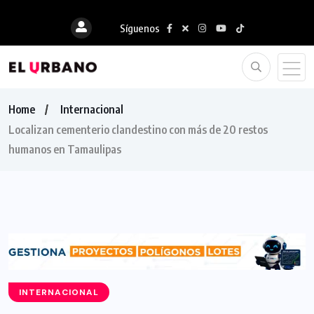
Síguenos
Home
Internacional
Localizan cementerio clandestino con más de 20 restos
humanos en Tamaulipas
INTERNACIONAL