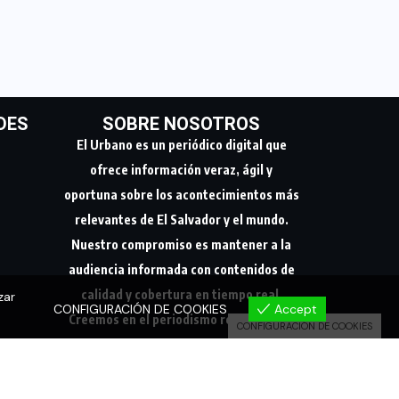
DES
SOBRE NOSOTROS
El Urbano es un periódico digital que
ofrece información veraz, ágil y
oportuna sobre los acontecimientos más
relevantes de El Salvador y el mundo.
Nuestro compromiso es mantener a la
audiencia informada con contenidos de
zar
calidad y cobertura en tiempo real.
CONFIGURACIÓN DE COOKIES
Accept
CONFIGURACIÓN DE COOKIES
Creemos en el periodismo responsable,
conectando a nuestra comunidad con los
hechos que marcan su día a día.