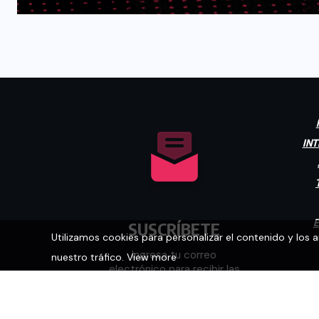
INT
E
SUSCRÍBETE
Utilizamos cookies para personalizar el contenido y los 
nuestro tráfico.
View more
Ingresa tu correo
electrónico para recibir las
últimas noticias.