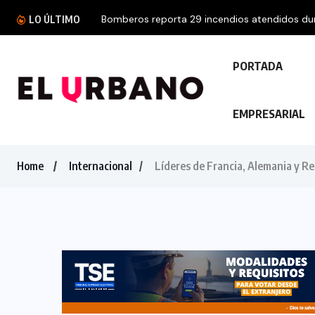
Bomberos reporta 29 incendios atendidos dura
LO ÚLTIMO
PORTADA
EMPRESARIAL
Home
Internacional
Líderes de Francia, Alemania y R