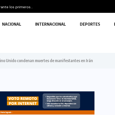
nte los primeros...
NACIONAL
INTERNACIONAL
DEPORTES
eino Unido condenan muertes de manifestantes en Irán
TECNOLOGÍA
Descubre las ventajas y funciones
de las impresoras multifuncionales
23 FEBRERO, 2024