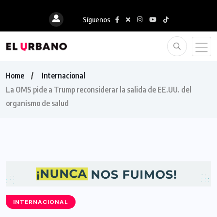
Síguenos
Home
Internacional
La OMS pide a Trump reconsiderar la salida de EE.UU. del
organismo de salud
INTERNACIONAL