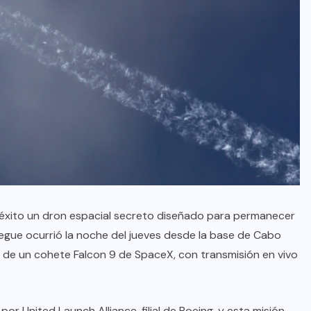
 éxito un dron espacial secreto diseñado para permanecer
pegue ocurrió la noche del jueves desde la base de Cabo
do de un cohete Falcon 9 de SpaceX, con transmisión en vivo
 por United Launch Alliance, filial de Boeing, y esta misión