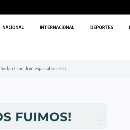
NACIONAL
INTERNACIONAL
DEPORTES
dos lanza un dron espacial secreto
TECNOLOGÍA
Descubre las ventajas y funciones
de las impresoras multifuncionales
23 FEBRERO, 2024