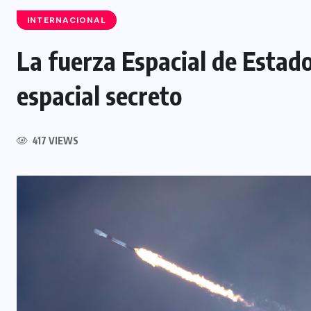
INTERNACIONAL
La fuerza Espacial de Estad
espacial secreto
SIN CATEGORÍA
Más de 62 mil extranjeros han
visitado El Salvador en lo que va
417 VIEWS
de las vacaciones agostinas
6 AGOSTO, 2026