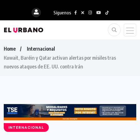
Síguenos
Home
Internacional
Kuwait, Baréin y Qatar activan alertas por misiles tras
nuevos ataques de EE. UU. contra Irán
INTERNACIONAL