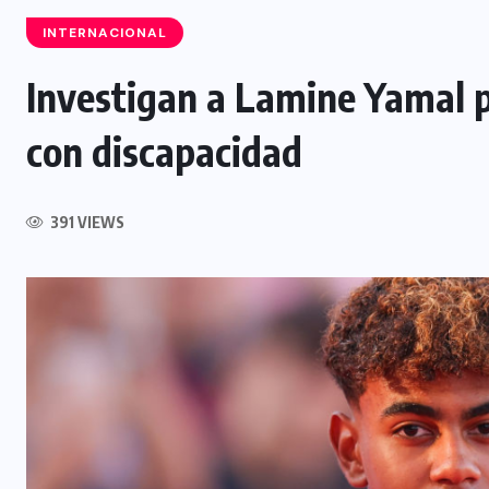
INTERNACIONAL
Investigan a Lamine Yamal p
JUDICIAL
con discapacidad
Condenan a 15 años de prisión a
hombre por portación ilegal de
391 VIEWS
arma de fuego
7 AGOSTO, 2026