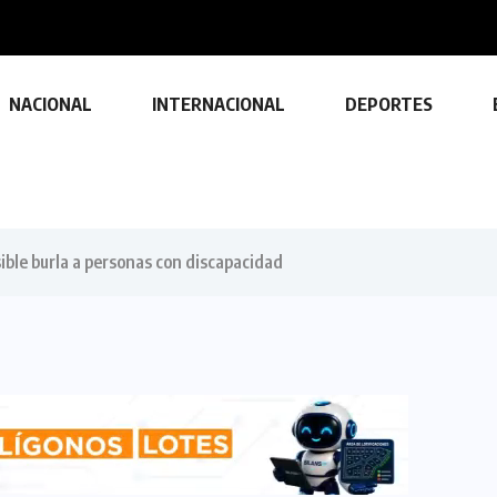
NACIONAL
INTERNACIONAL
DEPORTES
ible burla a personas con discapacidad
TECNOLOGÍA
Descubre las ventajas y funciones
de las impresoras multifuncionales
23 FEBRERO, 2024