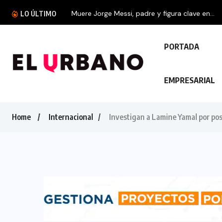
Muere Jorge Messi, padre y figura clave en...
LO ÚLTIMO
PORTADA
EMPRESARIAL
Home
Internacional
Investigan a Lamine Yamal por pos