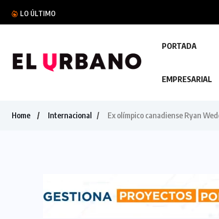
Félix Ulloa sostuvo una reunión con el Vicepres
LO ÚLTIMO
PORTADA
EMPRESARIAL
Home
Internacional
Ex olímpico canadiense Ryan Wedd