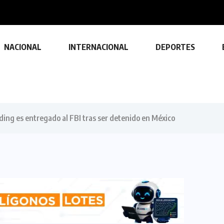
idente...
NACIONAL
INTERNACIONAL
DEPORTES
ing es entregado al FBI tras ser detenido en México
TECNOLOGÍA
Descubre las ventajas y funciones
de las impresoras multifuncionales
23 FEBRERO, 2024