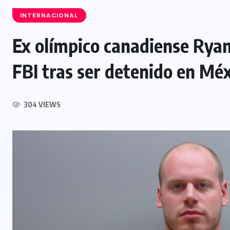
INTERNACIONAL
Ex olímpico canadiense Rya
INTERNACIONAL
FBI tras ser detenido en Mé
Félix Ulloa viaja a Colombia para
asistir a toma de posesión
304 VIEWS
presidencial
6 AGOSTO, 2026