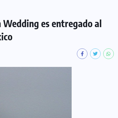
n Wedding es entregado al
xico