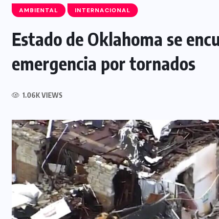
AMBIENTAL
INTERNACIONAL
Estado de Oklahoma se encu
emergencia por tornados
NACIONAL
VMT mantiene controles al
1.06K VIEWS
transporte de carga durante el
período vacacional
7 AGOSTO, 2026