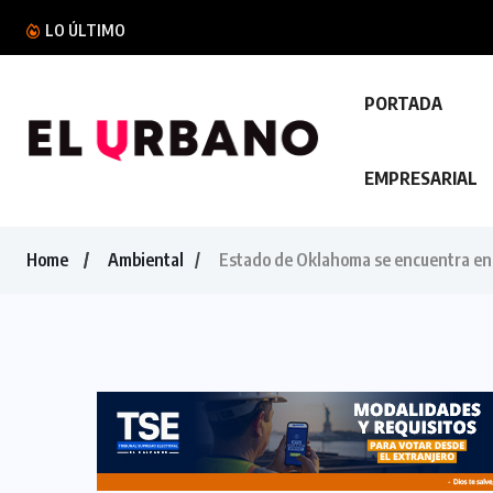
Condenan a 15 años de prisión a hombre...
LO ÚLTIMO
PORTADA
EMPRESARIAL
Home
Ambiental
Estado de Oklahoma se encuentra en