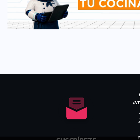
INT
E