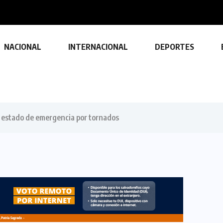
NACIONAL
INTERNACIONAL
DEPORTES
 estado de emergencia por tornados
TECNOLOGÍA
Descubre las ventajas y funciones
de las impresoras multifuncionales
23 FEBRERO, 2024