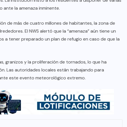
 La institución instó a los residentes a disponer de varias
io ante la amenaza inminente.
ón de más de cuatro millones de habitantes, la zona de
alrededores. El NWS alertó que la “amenaza” aún tiene un
os a tener preparado un plan de refugio en caso de que la
 granizos y la proliferación de tornados, lo que ha
ón. Las autoridades locales están trabajando para
ante este evento meteorológico extremo.