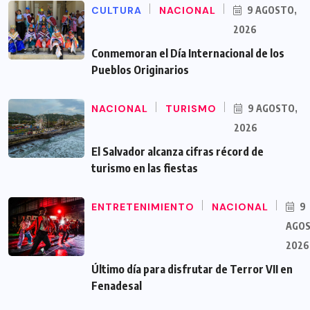
CULTURA
NACIONAL
9 AGOSTO,
2026
Conmemoran el Día Internacional de los
Pueblos Originarios
NACIONAL
TURISMO
9 AGOSTO,
2026
El Salvador alcanza cifras récord de
turismo en las fiestas
ENTRETENIMIENTO
NACIONAL
9
AGOS
2026
Último día para disfrutar de Terror VII en
Fenadesal