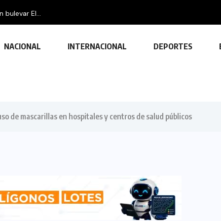
bulevar El...
NACIONAL
INTERNACIONAL
DEPORTES
uso de mascarillas en hospitales y centros de salud públicos
TECNOLOGÍA
Descubre las ventajas y funciones
de las impresoras multifuncionales
23 FEBRERO, 2024