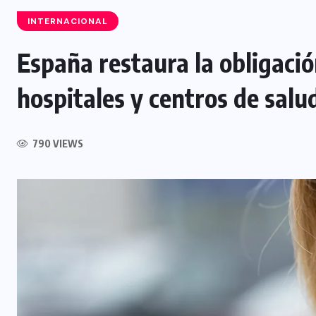
INTERNACIONAL
España restaura la obligació
NACIONAL
hospitales y centros de salu
Incendios y rescates acuáticos
aumentan durante el Plan Vacación
790 VIEWS
2026
8 AGOSTO, 2026