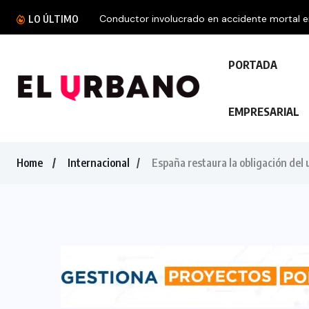
Conductor involucrado en accidente mortal en 
LO ÚLTIMO
PORTADA
EMPRESARIAL
Home
Internacional
España restaura la obligación del 