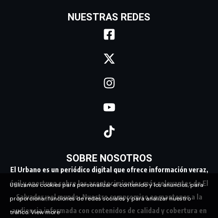
NUESTRAS REDES
SOBRE NOSOTROS
El Urbano es un periódico digital que ofrece información veraz,
ágil y oportuna sobre los acontecimientos más relevantes de El
Utilizamos cookies para personalizar el contenido y los anuncios, para
Salvador y el mundo. Nuestro compromiso es mantener a la
proporcionar funciones de redes sociales y para analizar nuestro
audiencia informada con contenidos de calidad y cobertura en
tráfico.
View more