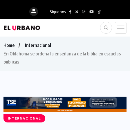
Síguenos
Home
Internacional
En Oklahoma se ordena la enseñanza de la biblia en escuelas
públicas
INTERNACIONAL