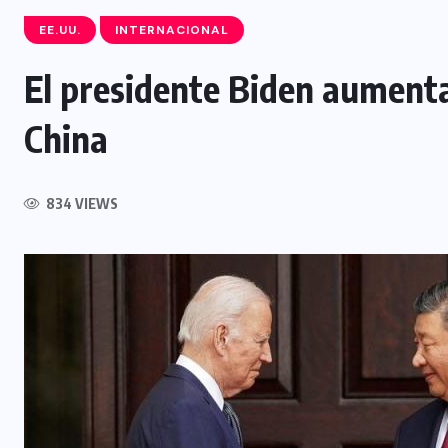
EE.UU.
INTERNACIONAL
El presidente Biden aumenta
SIN CATEGORÍA
China
Más de 62 mil extranjeros han
visitado El Salvador en lo que va
834 VIEWS
de las vacaciones agostinas
6 AGOSTO, 2026