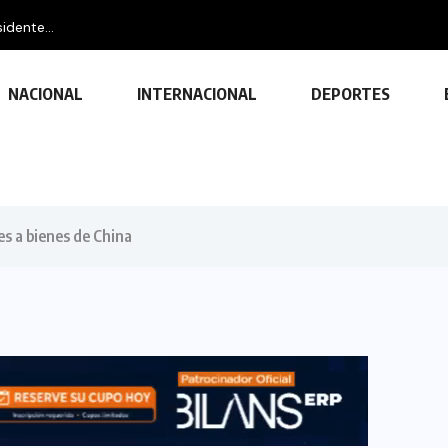
NACIONAL
INTERNACIONAL
DEPORTES
es a bienes de China
TECNOLOGÍA
Descubre las ventajas y funciones
de las impresoras multifuncionales
23 FEBRERO, 2024