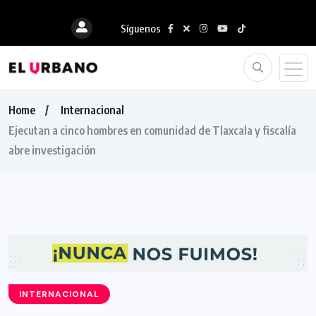
Síguenos
Home
Internacional
Ejecutan a cinco hombres en comunidad de Tlaxcala y fiscalía
abre investigación
INTERNACIONAL