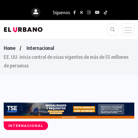
Síguenos
Home
Internacional
EE. UU. inicia control de visas vigentes de más de 55 millones
de personas
INTERNACIONAL