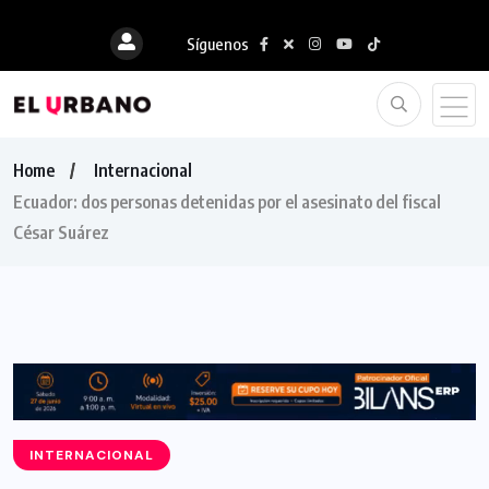
Síguenos
Home
Internacional
Ecuador: dos personas detenidas por el asesinato del fiscal
César Suárez
INTERNACIONAL