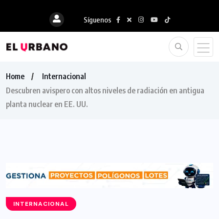
Síguenos
Home
Internacional
Descubren avispero con altos niveles de radiación en antigua
planta nuclear en EE. UU.
INTERNACIONAL