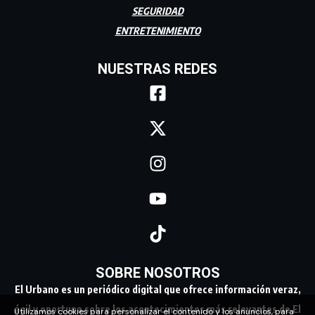
SEGURIDAD
ENTRETENIMIENTO
NUESTRAS REDES
SOBRE NOSOTROS
El Urbano es un periódico digital que ofrece información veraz,
ágil y oportuna sobre los acontecimientos más relevantes de El
Utilizamos cookies para personalizar el contenido y los anuncios, para