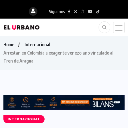
Síguenos
Home
Internacional
Arrestan en Colombia a exagente venezolano vinculado al
Tren de Aragua
INTERNACIONAL