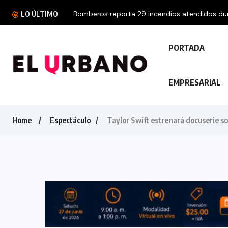
Bomberos reporta 29 incendios atendidos dura
LO ÚLTIMO
PORTADA
EMPRESARIAL
Home
Espectáculo
Taylor Swift estrenará docuserie so