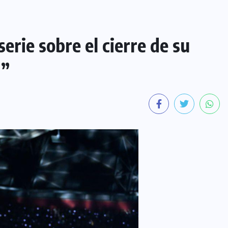
erie sobre el cierre de su
r”