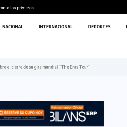
nte los primeros...
NACIONAL
INTERNACIONAL
DEPORTES
bre el cierre de su gira mundial “The Eras Tour”
TECNOLOGÍA
Descubre las ventajas y funciones
de las impresoras multifuncionales
23 FEBRERO, 2024