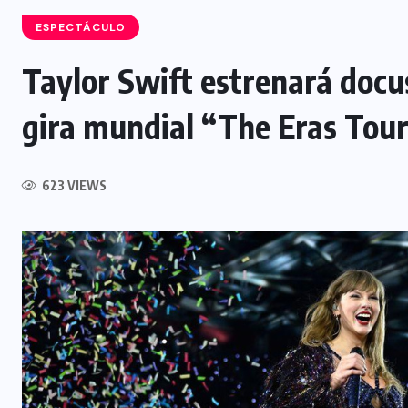
ESPECTÁCULO
Taylor Swift estrenará docus
INTERNACIONAL
gira mundial “The Eras Tou
Influencer muere tras ser atacado
l
durante transmisión en vivo en
623 VIEWS
Culiacán, México
5 AGOSTO, 2026