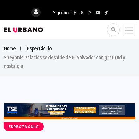
Síguenos
Home
Espectáculo
Sheynnis Palacios se despide de El Salvador con gratitud y
nostalgia
ESPECTÁCULO