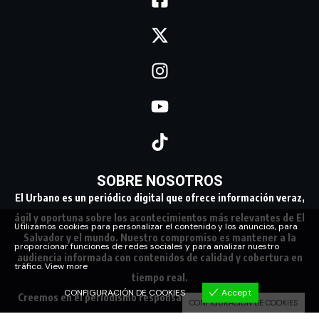
SOBRE NOSOTROS
El Urbano es un periódico digital que ofrece información veraz,
ágil y oportuna sobre los acontecimientos más relevantes de El
Utilizamos cookies para personalizar el contenido y los anuncios, para
Salvador y el mundo. Nuestro compromiso es mantener a la
proporcionar funciones de redes sociales y para analizar nuestro
audiencia informada con contenidos de calidad y cobertura en
tráfico.
View more
tiempo real.
CONFIGURACIÓN DE COOKIES
Accept
Creemos en el periodismo responsable, conectando a nuestra
CONFIGURACIÓN DE COOKIES
comunidad con los hechos que marcan su día a día.