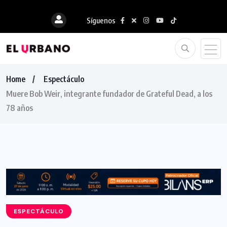
Síguenos
Home
Espectáculo
Muere Bob Weir, integrante fundador de Grateful Dead, a los
78 años
ESPECTÁCULO