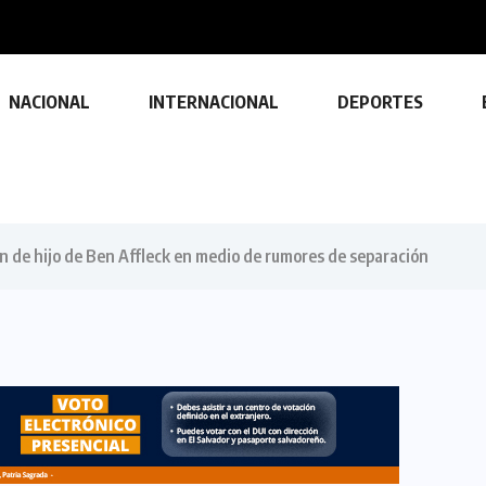
loa sostuvo una reunión con el Vicepresidente...
NACIONAL
INTERNACIONAL
DEPORTES
ón de hijo de Ben Affleck en medio de rumores de separación
TECNOLOGÍA
Descubre las ventajas y funciones
de las impresoras multifuncionales
23 FEBRERO, 2024