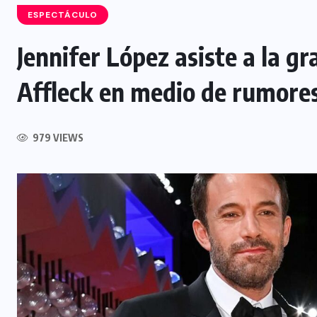
ESPECTÁCULO
Jennifer López asiste a la g
Affleck en medio de rumores
INTERNACIONAL
Félix Ulloa viaja a Colombia para
979 VIEWS
asistir a toma de posesión
presidencial
6 AGOSTO, 2026