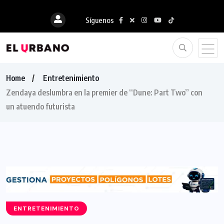
Síguenos
Home
Entretenimiento
Zendaya deslumbra en la premier de “Dune: Part Two” con
un atuendo futurista
ENTRETENIMIENTO