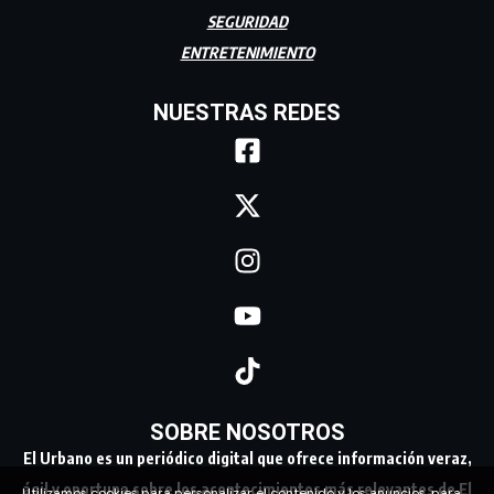
SEGURIDAD
ENTRETENIMIENTO
NUESTRAS REDES
SOBRE NOSOTROS
El Urbano es un periódico digital que ofrece información veraz,
ágil y oportuna sobre los acontecimientos más relevantes de El
Utilizamos cookies para personalizar el contenido y los anuncios, para