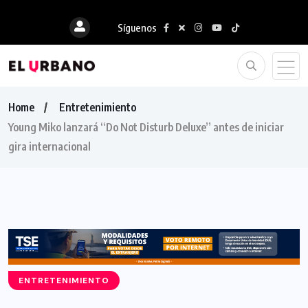
Síguenos
Home
Entretenimiento
Young Miko lanzará “Do Not Disturb Deluxe” antes de iniciar
gira internacional
ENTRETENIMIENTO