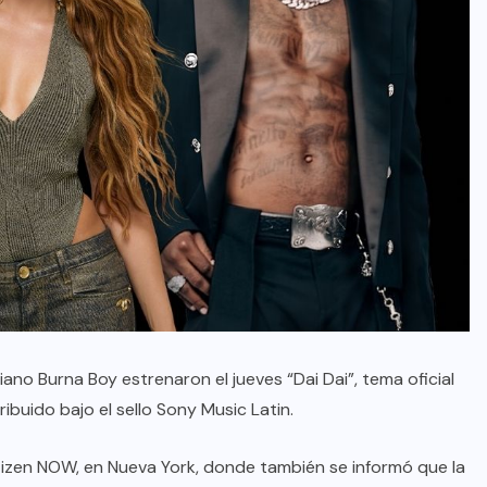
iano Burna Boy estrenaron el jueves “Dai Dai”, tema oficial
ibuido bajo el sello Sony Music Latin.
itizen NOW, en Nueva York, donde también se informó que la