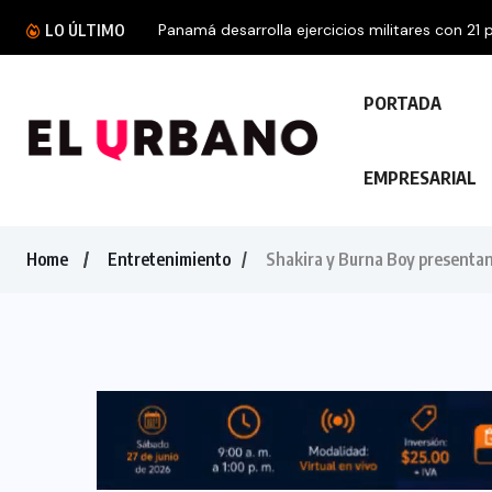
Panamá desarrolla ejercicios militares con 21 p
LO ÚLTIMO
PORTADA
EMPRESARIAL
Home
Entretenimiento
Shakira y Burna Boy presentan