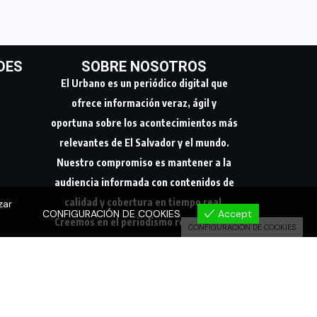
DES
SOBRE NOSOTROS
El Urbano es un periódico digital que
ofrece información veraz, ágil y
oportuna sobre los acontecimientos más
relevantes de El Salvador y el mundo.
Nuestro compromiso es mantener a la
audiencia informada con contenidos de
calidad y cobertura en tiempo real.
zar
CONFIGURACIÓN DE COOKIES
Accept
Creemos en el periodismo responsable,
CONFIGURACIÓN DE COOKIES
conectando a nuestra comunidad con los
hechos que marcan su día a día.