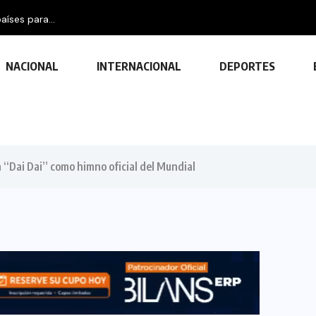
aíses para...
NACIONAL
INTERNACIONAL
DEPORTES
 “Dai Dai” como himno oficial del Mundial
TECNOLOGÍA
Descubre las ventajas y funciones
de las impresoras multifuncionales
23 FEBRERO, 2024