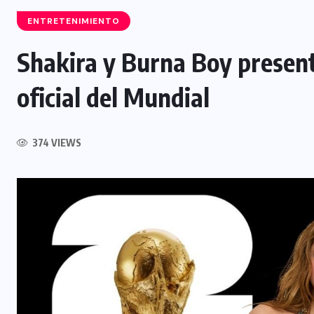
ENTRETENIMIENTO
Shakira y Burna Boy presen
INTERNACIONAL
oficial del Mundial
Félix Ulloa viaja a Colombia para
asistir a toma de posesión
374 VIEWS
presidencial
6 AGOSTO, 2026