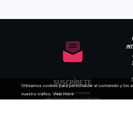
INT
E
SUSCRÍBETE
Utilizamos cookies para personalizar el contenido y los 
Ingresa tu correo
nuestro tráfico.
View more
electrónico para recibir las
últimas noticias.
[mc4wp_form id="448"]