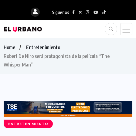
Síguenos
Home
Entretenimiento
Robert De Niro será protagonista de la película “The
Whisper Man”
ENTRETENIMIENTO