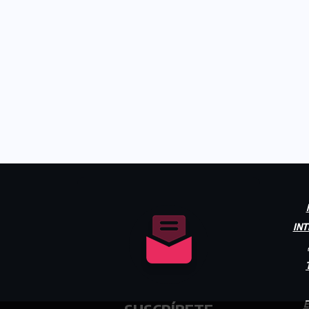
INT
E