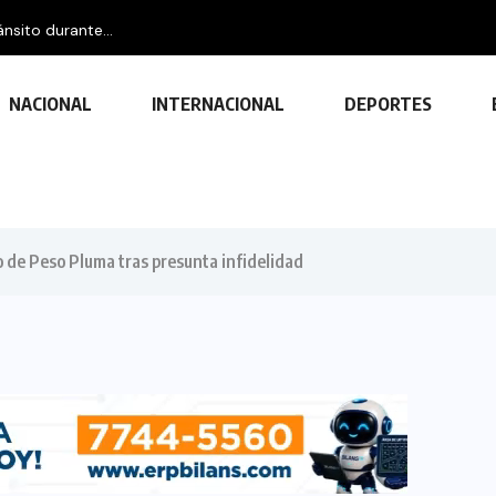
NACIONAL
INTERNACIONAL
DEPORTES
ro de Peso Pluma tras presunta infidelidad
TECNOLOGÍA
Descubre las ventajas y funciones
de las impresoras multifuncionales
23 FEBRERO, 2024