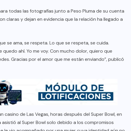
inara todas las fotografías junto a Peso Pluma de su cuenta
on claras y dejan en evidencia que la relación ha llegado a
que se ama, se respeta. Lo que se respeta, se cuida.
 quedo ahí. Yo me voy. Con mucho dolor, quiero que
des. Gracias por el amor que me están enviando”, publicó
n casino de Las Vegas, horas después del Super Bowl, en
asistió al Super Bowl solo debido a los compromisos
ino se le vio acompañado por una mujer cuya identidad aún no