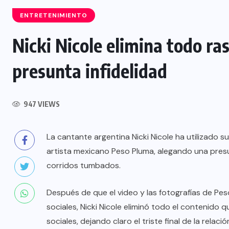
ENTRETENIMIENTO
Nicki Nicole elimina todo ra
INTERNACIONAL
presunta infidelidad
Influencer muere tras ser atacado
l
durante transmisión en vivo en
947 VIEWS
Culiacán, México
La cantante argentina Nicki Nicole ha utilizado s
5 AGOSTO, 2026
artista mexicano Peso Pluma, alegando una presun
corridos tumbados.
Después de que el video y las fotografías de Pes
sociales, Nicki Nicole eliminó todo el contenido
sociales, dejando claro el triste final de la relació