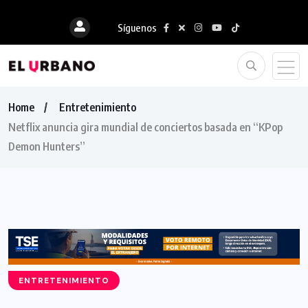
Síguenos
Home
Entretenimiento
Netflix anuncia gira mundial de conciertos basada en “KPop
Demon Hunters”
ENTRETENIMIENTO