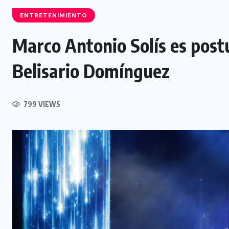
ENTRETENIMIENTO
Marco Antonio Solís es postu
NACIONAL
Belisario Domínguez
Capturan a siete presuntos
integrantes de estructura
dedicada al desmantelamiento de
799 VIEWS
motocicletas
7 AGOSTO, 2026