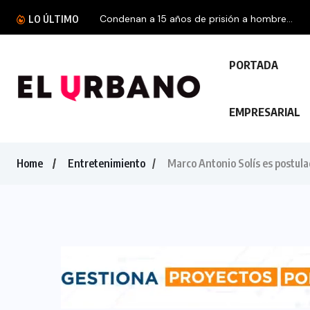
Condenan a 15 años de prisión a hombre...
LO ÚLTIMO
PORTADA
EMPRESARIAL
Home
Entretenimiento
Marco Antonio Solís es postula