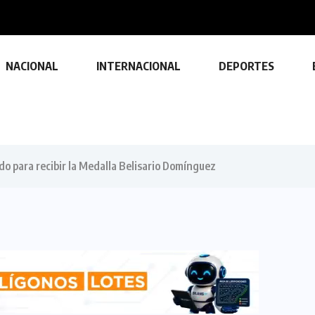
NACIONAL
INTERNACIONAL
DEPORTES
do para recibir la Medalla Belisario Domínguez
TECNOLOGÍA
Descubre las ventajas y funciones
de las impresoras multifuncionales
23 FEBRERO, 2024