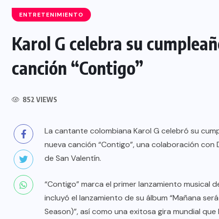
ENTRETENIMIENTO
Karol G celebra su cumpleañ
NACIONAL
canción “Contigo”
Capturan a siete presuntos
integrantes de estructura
dedicada al desmantelamiento de
852 VIEWS
motocicletas
La cantante colombiana Karol G celebró su cump
7 AGOSTO, 2026
nueva canción “Contigo”, una colaboración con D
de San Valentín.
“Contigo” marca el primer lanzamiento musical de
incluyó el lanzamiento de su álbum “Mañana ser
Season)”, así como una exitosa gira mundial que