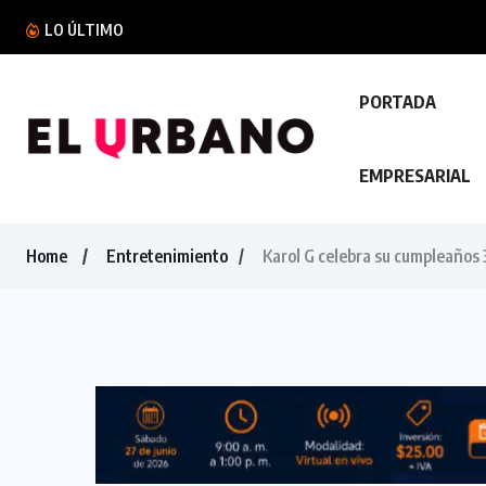
VMT mantiene controles al transporte de carg
LO ÚLTIMO
PORTADA
EMPRESARIAL
Home
Entretenimiento
Karol G celebra su cumpleaños