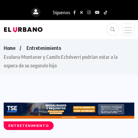
Síguenos
Home
Entretenimiento
Evaluna Montaner y Camilo Echéverri podrían estar a la
espera de su segundo hijo
ENTRETENIMIENTO