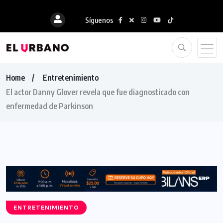
Síguenos
Home
Entretenimiento
El actor Danny Glover revela que fue diagnosticado con
enfermedad de Parkinson
ENTRETENIMIENTO