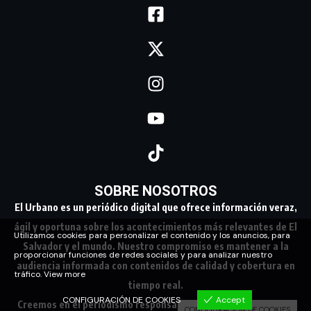
SOBRE NOSOTROS
El Urbano es un periódico digital que ofrece información veraz,
ágil y oportuna sobre los acontecimientos más relevantes de El
Utilizamos cookies para personalizar el contenido y los anuncios, para
Salvador y el mundo. Nuestro compromiso es mantener a la
proporcionar funciones de redes sociales y para analizar nuestro
audiencia informada con contenidos de calidad y cobertura en
tráfico.
View more
tiempo real.
CONFIGURACIÓN DE COOKIES
Accept
Creemos en el periodismo responsable, conectando a nuestra
CONFIGURACIÓN DE COOKIES