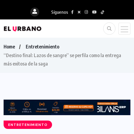
Síguenos
Home
Entretenimiento
“Destino final: Lazos de sangre” se perfila como la entrega
más exitosa de la saga
ENTRETENIMIENTO