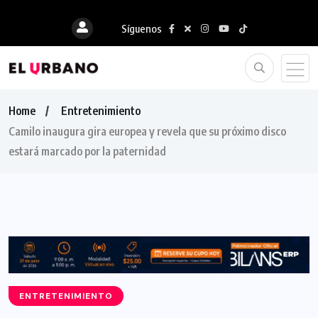
Síguenos
Home
Entretenimiento
Camilo inaugura gira europea y revela que su próximo disco
estará marcado por la paternidad
ENTRETENIMIENTO