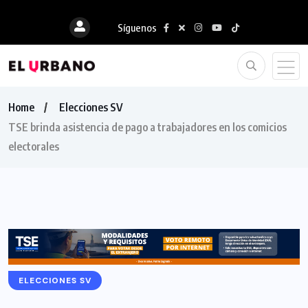
Síguenos
Home
Elecciones SV
TSE brinda asistencia de pago a trabajadores en los comicios
electorales
ELECCIONES SV