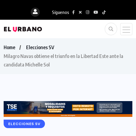
Síguenos
Home
Elecciones SV
Milagro Navas obtiene el triunfo en la Libertad Este ante la
candidata Michelle Sol
ELECCIONES SV