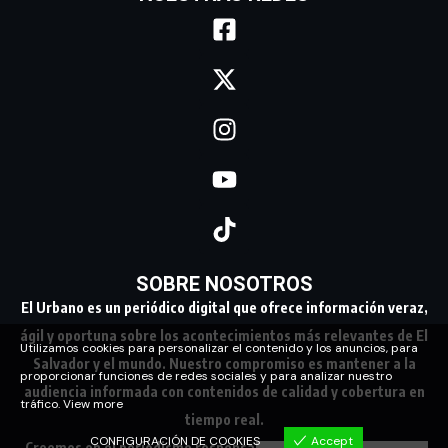
SOBRE NOSOTROS
El Urbano es un periódico digital que ofrece información veraz,
ágil y oportuna sobre los acontecimientos más relevantes de El
Utilizamos cookies para personalizar el contenido y los anuncios, para
Salvador y el mundo. Nuestro compromiso es mantener a la
proporcionar funciones de redes sociales y para analizar nuestro
audiencia informada con contenidos de calidad y cobertura en
tráfico.
View more
tiempo real.
CONFIGURACIÓN DE COOKIES
Accept
Creemos en el periodismo responsable, conectando a nuestra