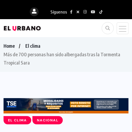
Síguenos
Home
El clima
Más de 700 personas han sido albergadas tras la Tormenta
Tropical Sara
EL CLIMA
NACIONAL