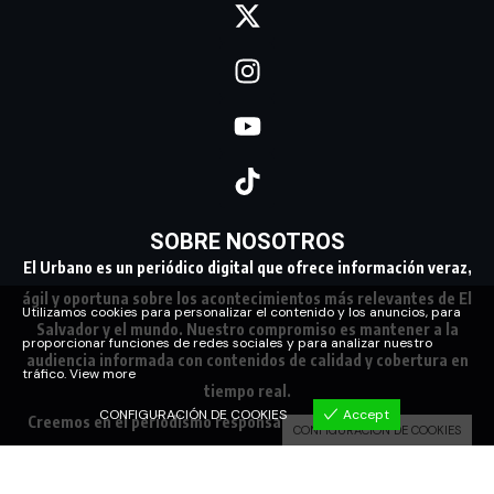
SOBRE NOSOTROS
El Urbano es un periódico digital que ofrece información veraz,
ágil y oportuna sobre los acontecimientos más relevantes de El
Utilizamos cookies para personalizar el contenido y los anuncios, para
Salvador y el mundo. Nuestro compromiso es mantener a la
proporcionar funciones de redes sociales y para analizar nuestro
audiencia informada con contenidos de calidad y cobertura en
tráfico.
View more
tiempo real.
CONFIGURACIÓN DE COOKIES
Accept
Creemos en el periodismo responsable, conectando a nuestra
CONFIGURACIÓN DE COOKIES
comunidad con los hechos que marcan su día a día.