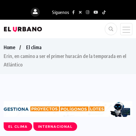
Síguenos
Home
El clima
Erin, en camino a ser el primer huracán de la temporada en el
Atlántico
EL CLIMA
INTERNACIONAL