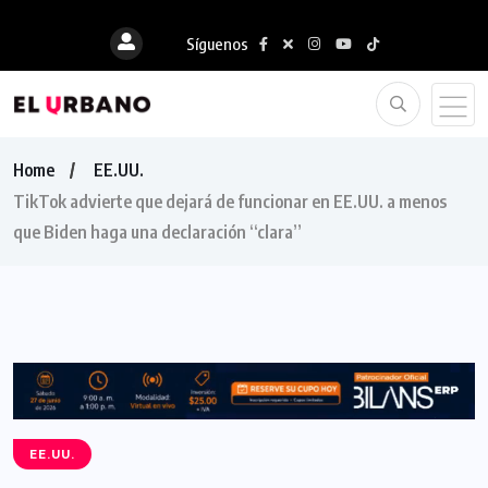
Síguenos
Home
EE.UU.
TikTok advierte que dejará de funcionar en EE.UU. a menos
que Biden haga una declaración “clara”
EE.UU.