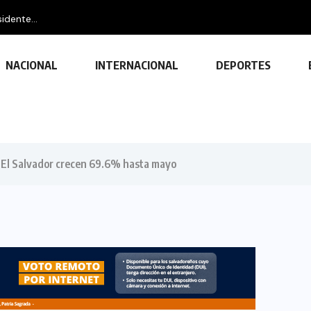
idente...
NACIONAL
INTERNACIONAL
DEPORTES
e El Salvador crecen 69.6% hasta mayo
TECNOLOGÍA
Descubre las ventajas y funciones
de las impresoras multifuncionales
23 FEBRERO, 2024