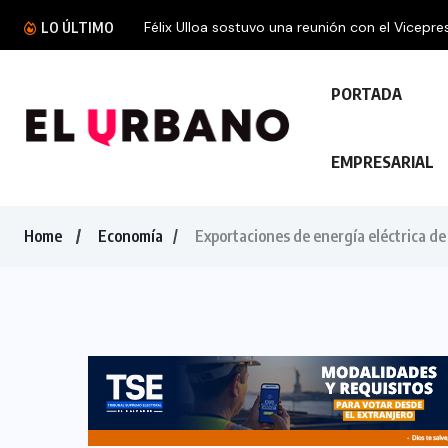
Félix Ulloa sostuvo una reunión con el Vicepres
LO ÚLTIMO
PORTADA
EMPRESARIAL
Home
Economía
Exportaciones de energía eléctrica d