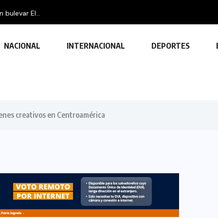
bulevar El...
NACIONAL
INTERNACIONAL
DEPORTES
ienes creativos en Centroamérica
TECNOLOGÍA
Descubre las ventajas y funciones
de las impresoras multifuncionales
23 FEBRERO, 2024