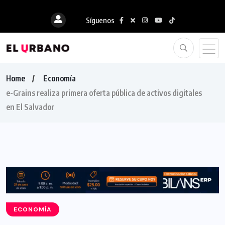
Síguenos
Home
Economía
e-Grains realiza primera oferta pública de activos digitales
en El Salvador
ECONOMÍA