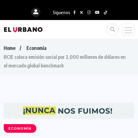
Síguenos
Home
Economía
BCIE coloca emisión social por 2,000 millones de dólares en
el mercado global benchmark
ECONOMÍA