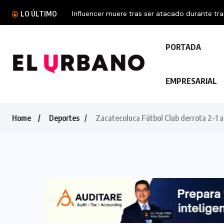
Influencer muere tras ser atacado durante tra
LO ÚLTIMO
PORTADA
EMPRESARIAL
Home
Deportes
Zacatecoluca Fútbol Club derrota 2-1 
TECNOLOGÍA
Descubre las ventajas y funciones
de las impresoras multifuncionales
23 FEBRERO, 2024