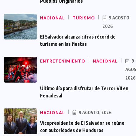
Pueblos Originarios
NACIONAL
TURISMO
9 AGOSTO,
2026
El Salvador alcanza cifras récord de
turismo en las fiestas
ENTRETENIMIENTO
NACIONAL
9
AGOS
2026
Último día para disfrutar de Terror VII en
Fenadesal
NACIONAL
9 AGOSTO, 2026
Vicepresidente de El Salvador se reúne
con autoridades de Honduras