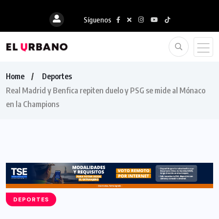
Síguenos
Home
Deportes
Real Madrid y Benfica repiten duelo y PSG se mide al Mónaco
en la Champions
DEPORTES