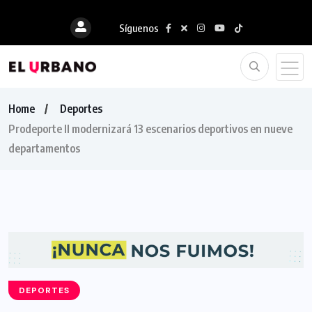
Síguenos
Home
Deportes
Prodeporte II modernizará 13 escenarios deportivos en nueve
departamentos
DEPORTES