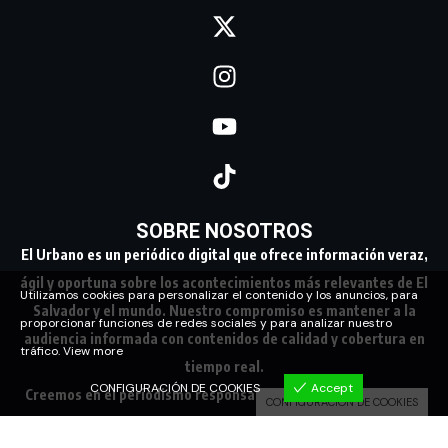
SOBRE NOSOTROS
El Urbano es un periódico digital que ofrece información veraz,
ágil y oportuna sobre los acontecimientos más relevantes de El
Utilizamos cookies para personalizar el contenido y los anuncios, para
Salvador y el mundo. Nuestro compromiso es mantener a la
proporcionar funciones de redes sociales y para analizar nuestro
audiencia informada con contenidos de calidad y cobertura en
tráfico.
View more
tiempo real.
CONFIGURACIÓN DE COOKIES
Accept
Creemos en el periodismo responsable, conectando a nuestra
CONFIGURACIÓN DE COOKIES
comunidad con los hechos que marcan su día a día.