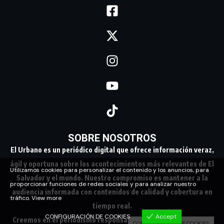
SOBRE NOSOTROS
El Urbano es un periódico digital que ofrece información veraz,
ágil y oportuna sobre los acontecimientos más relevantes de El
Utilizamos cookies para personalizar el contenido y los anuncios, para
Salvador y el mundo. Nuestro compromiso es mantener a la
proporcionar funciones de redes sociales y para analizar nuestro
audiencia informada con contenidos de calidad y cobertura en
tráfico.
View more
tiempo real.
CONFIGURACIÓN DE COOKIES
Accept
Creemos en el periodismo responsable, conectando a nuestra
CONFIGURACIÓN DE COOKIES